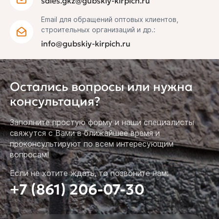
sales.gkz@gubskiy-kirpich.ru
Email для обращений оптовых клиентов,
строительных организаций и др.:
info@gubskiy-kirpich.ru
Остались вопросы или нужна
консультация?
Заполните простую форму и наши специалисты
свяжутся с Вами в ближайшее время и
проконсультируют по всем интересующим
вопросам!
Если не хотите ждать, то позвоните нам:
+7 (861) 206-07-30