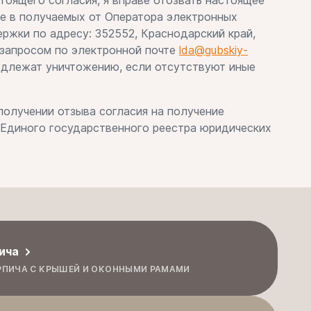
тоящего согласия, я вправе отозвать настоящее
ке в получаемых от Оператора электронных
ржки по адресу: 352552, Краснодарский край,
м запросом по электронной почте
lda@gubskiy-
подлежат уничтожению, если отсутствуют иные
олучении отзыва согласия на получение
 Единого государственного реестра юридических
ича
РПИЧА С КРЫШЕЙ И ОКОННЫМИ РАМАМИ