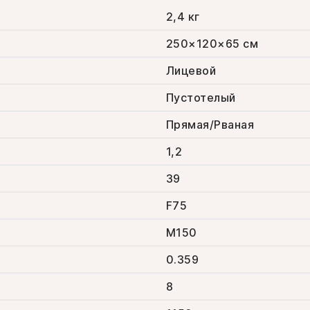
2,4 кг
250×120×65 см
Лицевой
Пустотелый
Прямая/Рваная
1,2
39
F75
M150
0.359
8