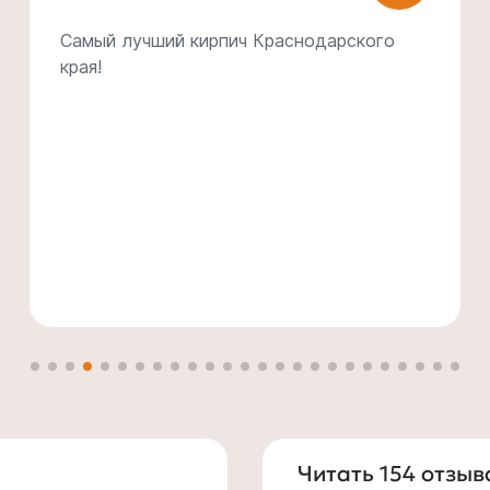
Губский - отличный кирпич! Летом
облицевали дом - никаких высолов,
трещин или ещё какой напасти. Смотрится
как на картинке. Рекомендую.
Читать 154 отзыв