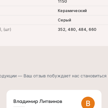
1150
Керамический
Серый
, (шт)
352, 480, 484, 660
одукции — Ваш отзыв побуждает нас становиться
Анатолий Крупский
А