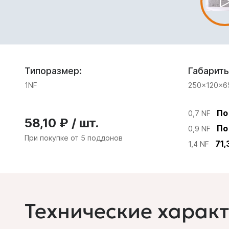
Типоразмер:
Габариты
1NF
250×120×6
По
0,7 NF
58,10 ₽ / шт.
По
0,9 NF
При покупке от 5 поддонов
71,
1,4 NF
Технические харак